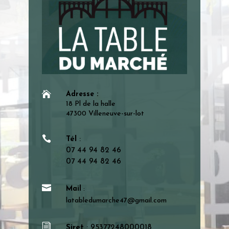

Adresse :
18 Pl de la halle
47300 Villeneuve-sur-lot

Tél
:
07 44 94 82 46
07 44 94 82 46

Mail
:
latabledumarche47@gmail.com
i
Siret
: 95377248000018