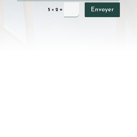
Envoyer
=
5 + 2