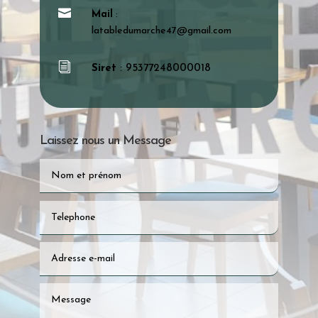

Mail
:
latabledumarche47@gmail.com
i
Siret
: 95377248000018
Laissez nous un Message