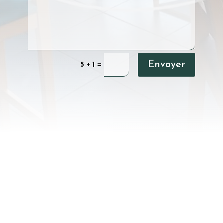
Envoyer
=
5 + 1