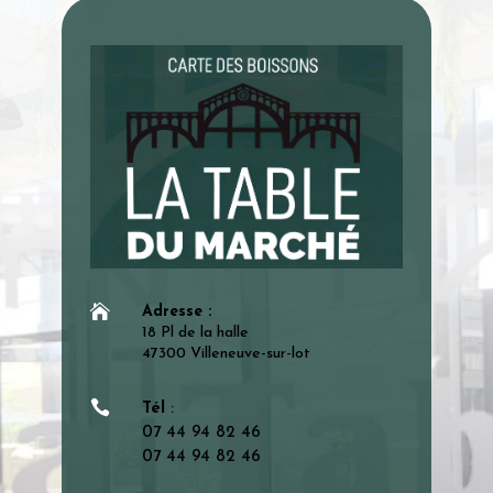

Adresse :
18 Pl de la halle
47300 Villeneuve-sur-lot

Tél
:
07 44 94 82 46
07 44 94 82 46