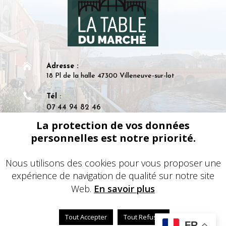

Adresse :
18 Pl de la halle 47300 Villeneuve-sur-lot

Tél
:
07 44 94 82 46
Pour les réservations : 06 41 06 04 09
La protection de vos données
personnelles est notre priorité.

Mail
:
latabledumarche47@gmail.com
Nous utilisons des cookies pour vous proposer une
expérience de navigation de qualité sur notre site
i
Siret
: 95377248000018
Web.
En savoir plus
Tout Accepter
Tout Refuser
© 2024 – Une réalisation
EDConcept24.fr
–
Mentions
FR